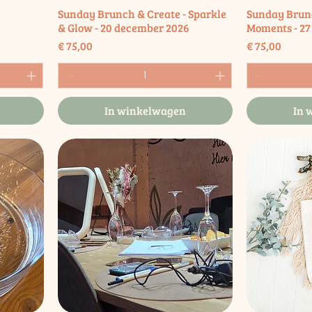
Sunday Brunch & Create - Sparkle
Sunday Brunc
& Glow - 20 december 2026
Moments - 27
Prijs
Prijs
€ 75,00
€ 75,00
In winkelwagen
In 