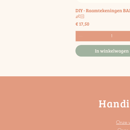
DIY - Raamtekeningen BAB
👶🏻
Prijs
€ 17,50
In winkelwagen
Handi
Onze 