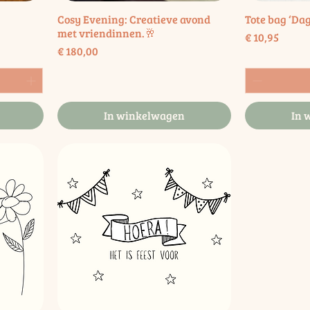
Cosy Evening: Creatieve avond
Tote bag ‘Da
met vriendinnen.🥂
Prijs
€ 10,95
Prijs
€ 180,00
In winkelwagen
In 