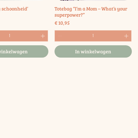
g schoonheid’
Totebag “I’m a Mom – What’s your
superpower?”
Prijs
€ 10,95
winkelwagen
In winkelwagen