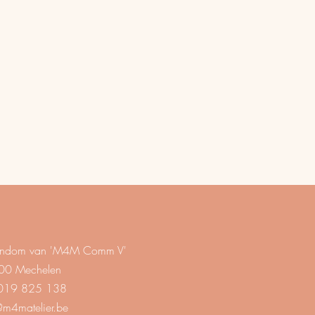
eigendom van 'M4M Comm V'
00 Mechelen
019 825 138
@m4matelier.be