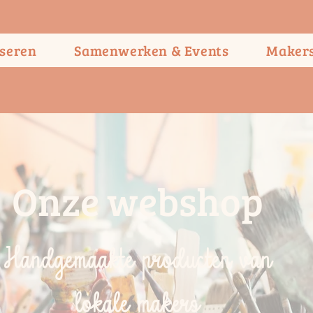
seren
Samenwerken & Events
Maker
Onze webshop
Handgemaakte producten van
lokale makers