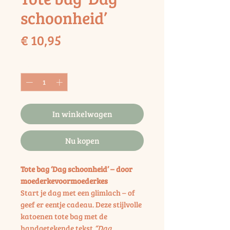
schoonheid’
Prijs
€ 10,95
Aantal
*
In winkelwagen
Nu kopen
Tote bag ‘Dag schoonheid’ – door
moederkevoormoederkes
Start je dag met een glimlach – of
geef er eentje cadeau. Deze stijlvolle
katoenen tote bag met de
handgetekende tekst
“Dag