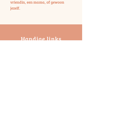
vriendin, een mama, of gewoon
jezelf.
Handige links
Onze workshops
Onze webshop
Contactformulier
Cookie & Privacy
​Annulatiebeleid
Het atelier is eigendom van 'M4M Comm
V'
2800 Mechelen
BE1019 825 138