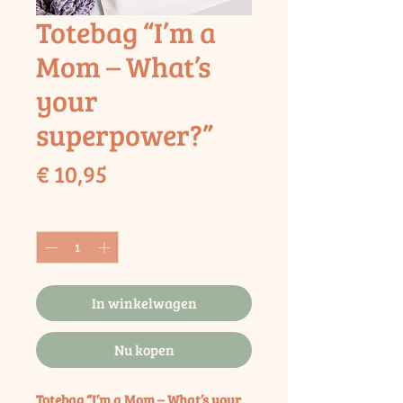
Totebag “I’m a
Mom – What’s
your
superpower?”
Prijs
€ 10,95
Aantal
*
In winkelwagen
Nu kopen
Totebag “I’m a Mom – What’s your