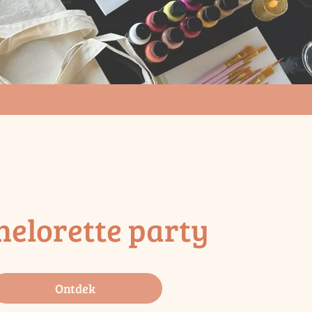
helorette party
Ontdek