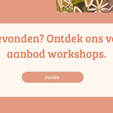
evonden? Ontdek ons v
aanbod workshops.
Ontdek