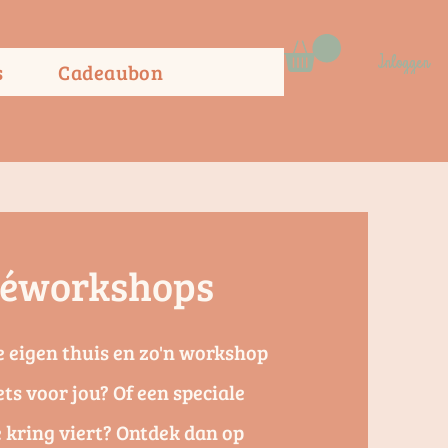
Inloggen
s
Cadeaubon
véworkshops
je eigen thuis en zo'n workshop
ets voor jou? Of een speciale
ne kring viert? Ontdek dan op