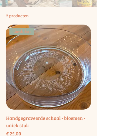
Filteren en sorteren
2 producten
Uniek item
Handgegraveerde schaal - bloemen -
uniek stuk
Prijs
€ 25,00