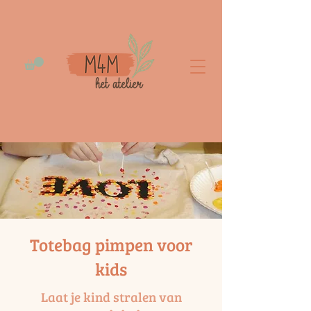
Totebag pimpen voor
kids
Laat je kind stralen van