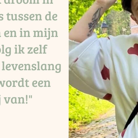
s tussen de
 en in mijn
olg ik zelf
 levenslang
wordt een
j van!"