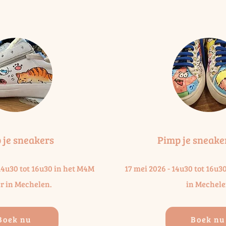
 je sneakers
Pimp je sneaker
 14u30 tot 16u30 in het M4M
17 mei 2026 - 14u30 tot 16u3
er in Mechelen.
in Mechele
Boek nu
Boek nu