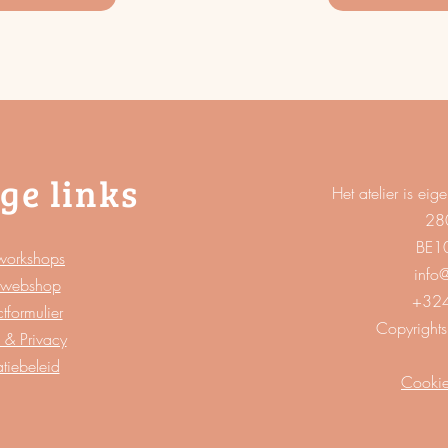
ge links
Het atelier is 
28
BE1
workshops
info
webshop
+324
tformulier
Copyrights
 & Privacy
atiebeleid
Cookie