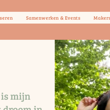
seren
Samenwerken & Events
Maker
is mijn
k droom in