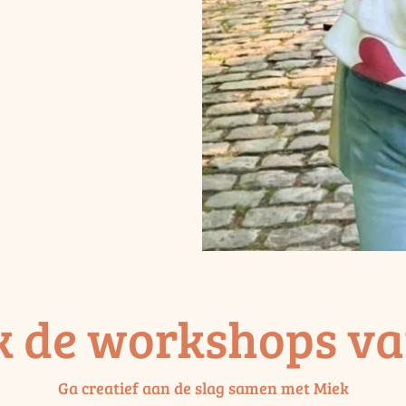
k de workshops va
Ga creatief aan de slag samen met Miek