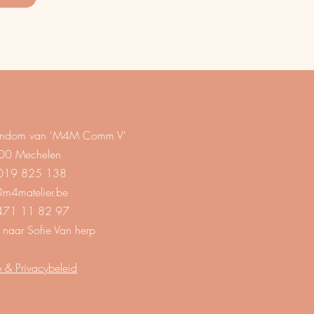
eigendom van 'M4M Comm V'
00 Mechelen
019 825 138
@m4matelier.be
71 11 82 97
 naar Sofie Van herp
 & Privacybeleid