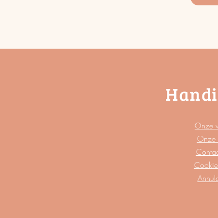
Handi
Onze 
Onze 
Contac
Cookie
​Annul