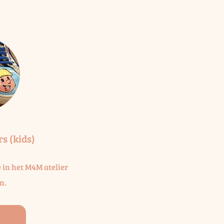
s (kids)
0 in het M4M atelier
n.