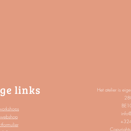
ge links
Het atelier is 
28
BE1
workshops
info
webshop
+324
tformulier
Copyrights