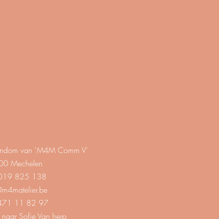
eigendom van 'M4M Comm V'
00 Mechelen
019 825 138
@m4matelier.be
71 11 82 97
 naar Sofie Van herp