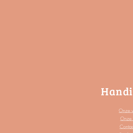
Handi
Onze 
Onze 
Contac