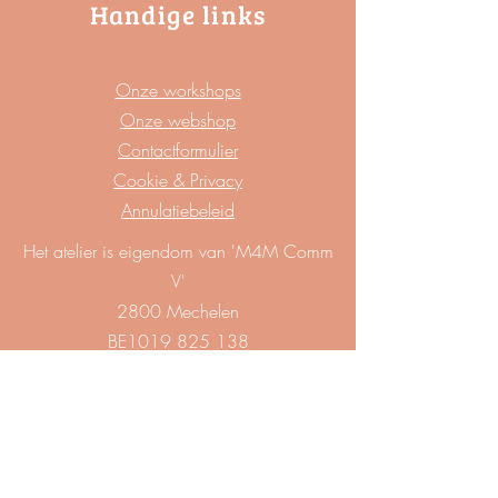
Handige links
Onze workshops
Onze webshop
Contactformulier
Cookie & Privacy
​Annulatiebeleid
Het atelier is eigendom van 'M4M Comm
V'
2800 Mechelen
BE1019 825 138
info@m4matelier.be
+32471 11 82 97
Copyrights naar Sofie Van herp
Cookie & Privacybeleid